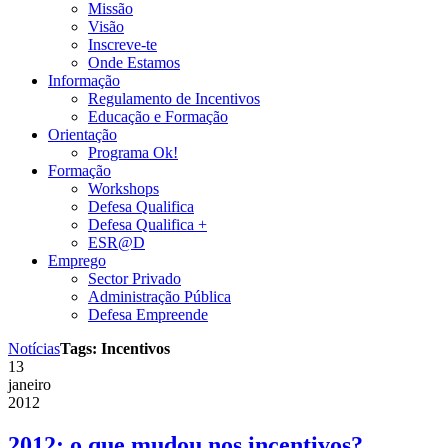
Missão
Visão
Inscreve-te
Onde Estamos
Informação
Regulamento de Incentivos
Educação e Formação
Orientação
Programa Ok!
Formação
Workshops
Defesa Qualifica
Defesa Qualifica +
ESR@D
Emprego
Sector Privado
Administração Pública
Defesa Empreende
Notícias
Tags: Incentivos
13
janeiro
2012
2012: o que mudou nos incentivos?