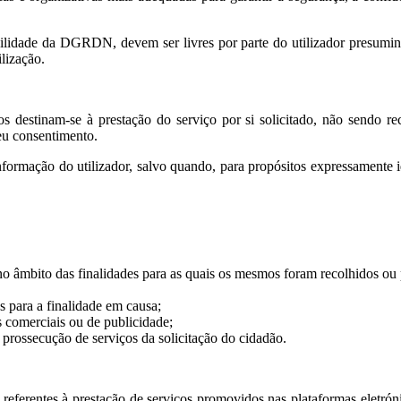
onsabilidade da DGRDN, devem ser livres por parte do utilizador pres
lização.
 destinam-se à prestação do serviço por si solicitado, não sendo re
eu consentimento.
formação do utilizador, salvo quando, para propósitos expressamente i
no âmbito das finalidades para as quais os mesmos foram recolhidos ou
s para a finalidade em causa;
 comerciais ou de publicidade;
a prossecução de serviços da solicitação do cidadão.
eferentes à prestação de serviços promovidos nas plataformas eletróni