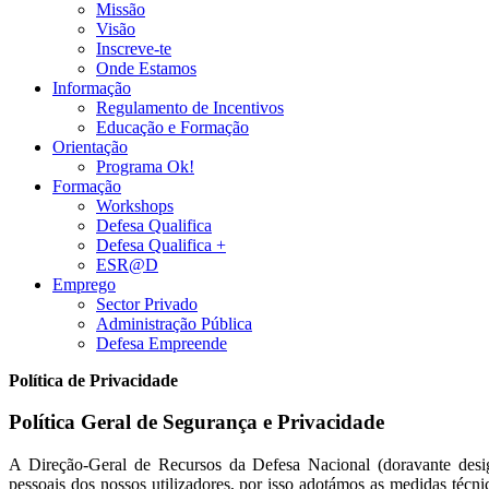
Missão
Visão
Inscreve-te
Onde Estamos
Informação
Regulamento de Incentivos
Educação e Formação
Orientação
Programa Ok!
Formação
Workshops
Defesa Qualifica
Defesa Qualifica +
ESR@D
Emprego
Sector Privado
Administração Pública
Defesa Empreende
Política de Privacidade
Política Geral de Segurança e Privacidade
A Direção-Geral de Recursos da Defesa Nacional (doravante des
pessoais dos nossos utilizadores, por isso adotámos as medidas técni