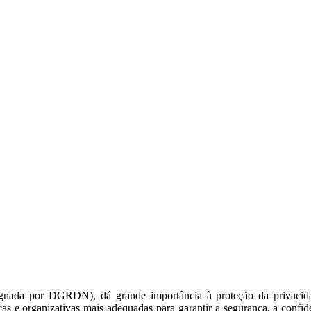
ignada por DGRDN), dá grande importância à proteção da privacid
cas e organizativas mais adequadas para garantir a segurança, a confid