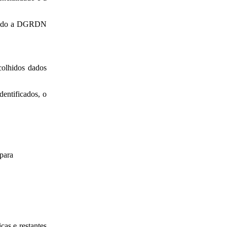
umindo a DGRDN
colhidos dados
dentificados, o
 para
cas e restantes