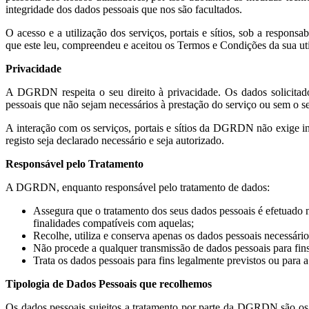
integridade dos dados pessoais que nos são facultados.
O acesso e a utilização dos serviços, portais e sítios, sob a resp
que este leu, compreendeu e aceitou os Termos e Condições da sua uti
Privacidade
A DGRDN respeita o seu direito à privacidade. Os dados solicitados
pessoais que não sejam necessários à prestação do serviço ou sem o s
A interação com os serviços, portais e sítios da DGRDN não exige in
registo seja declarado necessário e seja autorizado.
Responsável pelo Tratamento
A DGRDN, enquanto responsável pelo tratamento de dados:
Assegura que o tratamento dos seus dados pessoais é efetuado 
finalidades compatíveis com aquelas;
Recolhe, utiliza e conserva apenas os dados pessoais necessário
Não procede a qualquer transmissão de dados pessoais para fins
Trata os dados pessoais para fins legalmente previstos ou para 
Tipologia de Dados Pessoais que recolhemos
Os dados pessoais sujeitos a tratamento por parte da DGRDN são os r