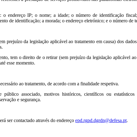
: o endereço IP; o nome; a idade; o número de identificação fisca
nto de identificação; a morada; o endereço eletrónico; e o número de t
(sem prejuízo da legislação aplicável ao tratamento em causa) dos dado
s.
to, tem o direito de o retirar (sem prejuízo da legislação aplicável a
 até esse momento.
essário ao tratamento, de acordo com a finalidade respetiva.
úblico associado, motivos históricos, científicos ou estatísticos 
ervação e segurança.
á ser contactado através do endereço
epd.rgpd.dgrdn@defesa.pt
.