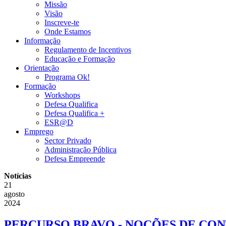
Missão
Visão
Inscreve-te
Onde Estamos
Informação
Regulamento de Incentivos
Educação e Formação
Orientação
Programa Ok!
Formação
Workshops
Defesa Qualifica
Defesa Qualifica +
ESR@D
Emprego
Sector Privado
Administração Pública
Defesa Empreende
Notícias
21
agosto
2024
PERCURSO BRAVO - NOÇÕES DE CO