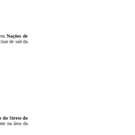
em
Noções de
isar de sair da
o do Stress do
nte na área da