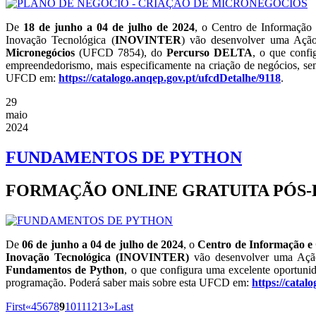
De
18 de junho a 04 de julho de 2024
, o Centro de Informação
Inovação Tecnológica (
INOVINTER
) vão desenvolver uma Ação
Micronegócios
(UFCD 7854), do
Percurso DELTA
, o que confi
empreendedorismo, mais especificamente na criação de negócios, sem 
UFCD em:
https://catalogo.anqep.gov.pt/ufcdDetalhe/9118
.
29
maio
2024
FUNDAMENTOS DE PYTHON
FORMAÇÃO ONLINE GRATUITA PÓS
De
06 de junho a 04 de julho de 2024
, o
Centro de Informação e
Inovação Tecnológica (INOVINTER)
vão desenvolver uma Ação
Fundamentos de Python
, o que configura uma excelente oportunid
programação. Poderá saber mais sobre esta UFCD em:
https://catal
First
«
4
5
6
7
8
9
10
11
12
13
»
Last