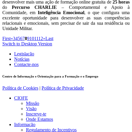
desenvolver mais uma ação de formação online gratuita de
25 horas
do
Percurso CHARLIE
– Comportamental e Apoio à
Comunidade, em
Inteligência Emocional
, o que configura uma
excelente oportunidade para desenvolver as suas competências
relacionais e emocionais, sem precisar de sair da sua residência ou
Unidade Militar.
First
«
3
4
5
6
7
8
9
10
11
12
»
Last
Switch to Desktop Version
Legislação
Notícias
Contacte-nos
Centro de Informação e Orientação para a Formação e o Emprego
Política de Cookies
|
Política de Privacidade
CIOFE
Missão
Visão
Inscreve-te
Onde Estamos
Informação
Regulamento de Incentivos