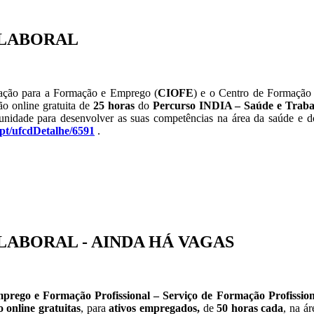
-LABORAL
tação para a Formação e Emprego (
CIOFE
) e o Centro de Formação
o online gratuita de
25 horas
do
Percurso INDIA – Saúde e Traba
unidade para desenvolver as suas competências na área da saúde e do
.pt/ufcdDetalhe/6591
.
ABORAL - AINDA HÁ VAGAS
prego e Formação Profissional – Serviço de Formação Profission
 online gratuitas
, para
ativos empregados,
de
50 horas cada
, na á