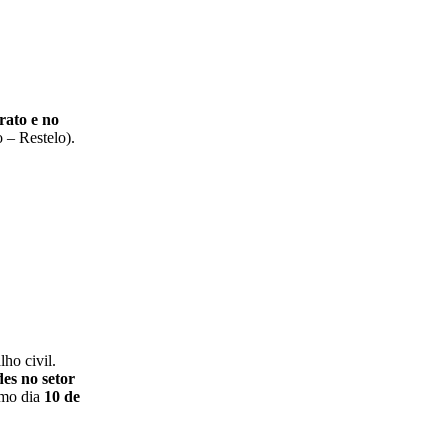
rato e no
o – Restelo).
ho civil.
es no setor
imo dia
10 de