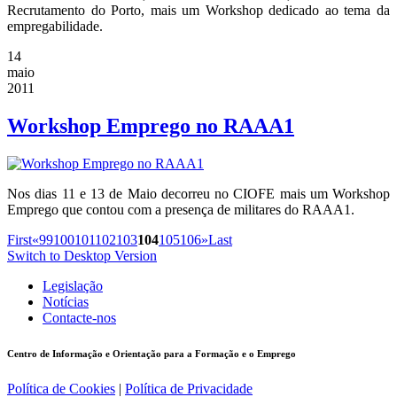
Recrutamento do Porto, mais um Workshop dedicado ao tema da
empregabilidade.
14
maio
2011
Workshop Emprego no RAAA1
Nos dias 11 e 13 de Maio decorreu no CIOFE mais um Workshop
Emprego que contou com a presença de militares do RAAA1.
First
«
99
100
101
102
103
104
105
106
»
Last
Switch to Desktop Version
Legislação
Notícias
Contacte-nos
Centro de Informação e Orientação para a Formação e o Emprego
Política de Cookies
|
Política de Privacidade