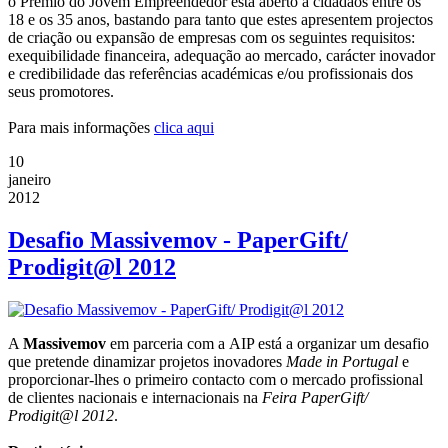
o Prémio do Jovem Empreendedor está aberto a cidadãos entre os
18 e os 35 anos, bastando para tanto que estes apresentem projectos
de criação ou expansão de empresas com os seguintes requisitos:
exequibilidade financeira, adequação ao mercado, carácter inovador
e credibilidade das referências académicas e/ou profissionais dos
seus promotores.
Para mais informações
clica aqui
10
janeiro
2012
Desafio Massivemov - PaperGift/
Prodigit@l 2012
A
Massivemov
em parceria com a AIP está a organizar um desafio
que pretende dinamizar projetos inovadores
Made in Portugal
e
proporcionar-lhes o primeiro contacto com o mercado profissional
de clientes nacionais e internacionais na
Feira PaperGift/
Prodigit@l 2012
.