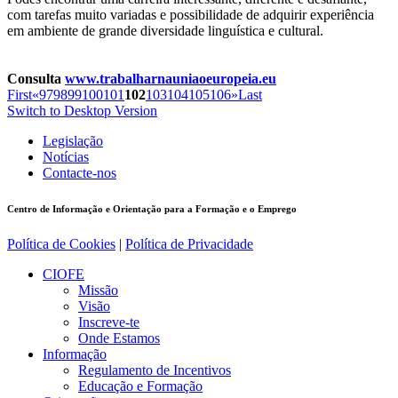
com tarefas muito variadas e possibilidade de adquirir experiência
em ambiente de grande diversidade linguística e cultural.
Consulta
www.trabalharnauniaoeuropeia.eu
First
«
97
98
99
100
101
102
103
104
105
106
»
Last
Switch to Desktop Version
Legislação
Notícias
Contacte-nos
Centro de Informação e Orientação para a Formação e o Emprego
Política de Cookies
|
Política de Privacidade
CIOFE
Missão
Visão
Inscreve-te
Onde Estamos
Informação
Regulamento de Incentivos
Educação e Formação