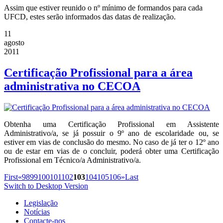
Assim que estiver reunido o nº mínimo de formandos para cada
UFCD, estes serão informados das datas de realização.
11
agosto
2011
Certificação Profissional para a área
administrativa no CECOA
Obtenha uma Certificação Profissional em Assistente
Administrativo/a, se já possuir o 9º ano de escolaridade ou, se
estiver em vias de conclusão do mesmo. No caso de já ter o 12º ano
ou de estar em vias de o concluir, poderá obter uma Certificação
Profissional em Técnico/a Administrativo/a.
First
«
98
99
100
101
102
103
104
105
106
»
Last
Switch to Desktop Version
Legislação
Notícias
Contacte-nos