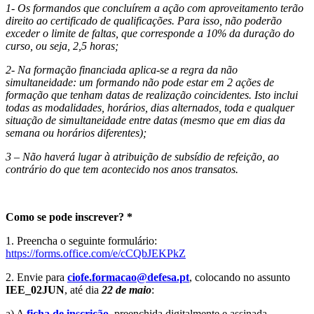
1- Os formandos que concluírem a ação com aproveitamento terão
direito ao certificado de qualificações. Para isso, não poderão
exceder o limite de faltas, que corresponde a 10% da duração do
curso, ou seja, 2,5 horas;
2- Na formação financiada aplica-se a regra da não
simultaneidade: um formando não pode estar em 2 ações de
formação que tenham datas de realização coincidentes. Isto inclui
todas as modalidades, horários, dias alternados, toda e qualquer
situação de simultaneidade entre datas (mesmo que em dias da
semana ou horários diferentes);
3 – Não haverá lugar à atribuição de subsídio de refeição, ao
contrário do que tem acontecido nos anos transatos.
Como se pode inscrever? *
1. Preencha o seguinte formulário:
https://forms.office.com/e/cCQbJEKPkZ
2. Envie para
ciofe.formacao@defesa.pt
, colocando no assunto
IEE_02JUN
, até dia
22 de maio
:
a) A
ficha de inscrição
, preenchida digitalmente e assinada,