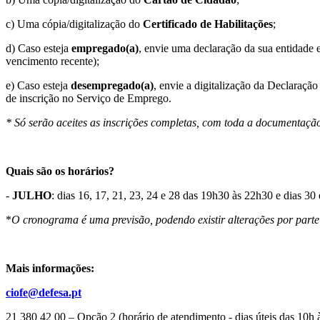
c) Uma cópia/digitalização do
Certificado de Habilitações
;
d) Caso esteja
empregado(a)
, envie uma declaração da sua entidade
vencimento recente);
e) Caso esteja
desempregado(a)
, envie a digitalização da Declaraç
de inscrição no Serviço de Emprego.
* Só serão aceites as inscrições completas, com toda a documentaçã
Quais são os horários?
-
JULHO
: dias 16, 17, 21, 23, 24 e 28 das 19h30 às 22h30 e dias 30
*
O cronograma é uma previsão, podendo existir alterações por part
Mais informações:
ciofe@defesa.pt
21 380 42 00 – Opção 2 (horário de atendimento - dias úteis das 10h