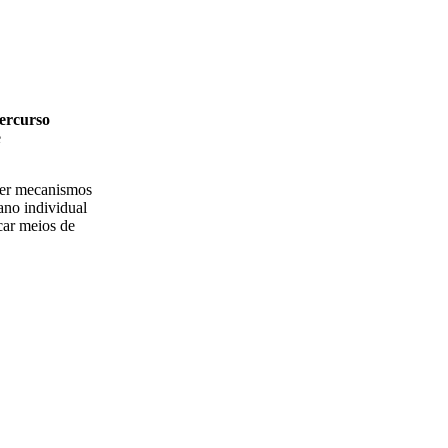
ercurso
e
ver mecanismos
lano individual
car meios de