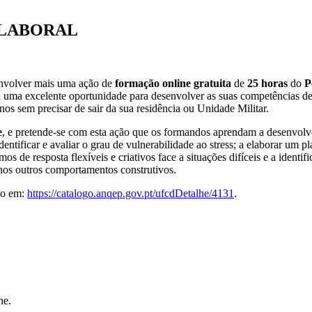
-LABORAL
nvolver mais uma ação de
formação online gratuita
de
25 horas
do
P
a uma excelente oportunidade para desenvolver as suas competências d
os sem precisar de sair da sua residência ou Unidade Militar.
e
, e pretende-se com esta ação que os formandos aprendam a desenvol
identificar e avaliar o grau de vulnerabilidade ao stress; a elaborar um p
de resposta flexíveis e criativos face a situações difíceis e a identifi
 nos outros comportamentos construtivos.
ão em:
https://catalogo.anqep.gov.pt/ufcdDetalhe/4131
.
ne.