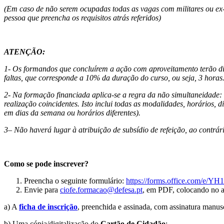
(Em caso de não serem ocupadas todas as vagas com militares ou ex
pessoa que preencha os requisitos atrás referidos)
ATENÇÃO:
1- Os formandos que concluírem a ação com aproveitamento terão dire
faltas, que corresponde a 10% da duração do curso, ou seja, 3 horas
2- Na formação financiada aplica-se a regra da não simultaneidade
realização coincidentes. Isto inclui todas as modalidades, horários,
em dias da semana ou horários diferentes).
3– Não haverá lugar à atribuição de subsídio de refeição, ao contrár
Como se pode inscrever?
Preencha o seguinte formulário:
https://forms.office.com/e/
Envie para
ciofe.formacao@defesa.pt
, em PDF, colocando no 
a) A
ficha de inscrição
, preenchida e assinada, com assinatura manusc
b) Uma cópia/digitalização do
Cartão de Cidadão
;