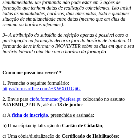
simultaneidade: um formando não pode estar em 2 ações de
formação que tenham datas de realização coincidentes. Isto inclui
todas as modalidades, horários, dias alternados, toda e qualquer
situação de simultaneidade entre datas (mesmo que em dias da
semana ou horários diferentes).
3– A atribuição do subsídio de refeição apenas é possível caso a
participação na formação decorra fora do horário de trabalho. O
formando deve informar o INOVINTER sobre os dias em que o seu
horário laboral coincida com o horário da formação.
Como me posso inscrever? *
1. Preencha o seguinte formulário:
https://forms.office.com/e/XWXt11GjiG
2. Envie para
ciofe.formacao@defesa.pt
, colocando no assunto
AIAEMD_22JUN
, até dia
18 de junho
:
a) A
ficha de inscrição
,
preenchida e assinada
;
b) Uma cópia/digitalização do
Cartão de Cidadão
;
c) Uma cópia/digitalização do
Certificado de Habilitações
;