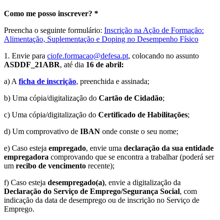
Como me posso inscrever? *
Preencha o seguinte formulário:
Inscrição na Ação de Formação:
Alimentação, Suplementação e Doping no Desempenho Físico
1. Envie para
ciofe.formacao@defesa.pt
, colocando no assunto
ASDDF_21ABR
, até dia
16 de abril:
a) A
ficha de inscrição
, preenchida e assinada;
b) Uma cópia/digitalização do
Cartão de Cidadão
;
c) Uma cópia/digitalização do
Certificado de Habilitações
;
d) Um comprovativo de
IBAN
onde conste o seu nome;
e) Caso esteja
empregado
, envie uma
declaração da sua entidade
empregadora
comprovando que se encontra a trabalhar (poderá ser
um
recibo de vencimento
recente);
f) Caso esteja
desempregado(a)
, envie a digitalização da
Declaração do Serviço de Emprego/Segurança Social
, com
indicação da data de desemprego ou de inscrição no Serviço de
Emprego.