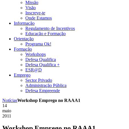
Missão
Visão
Inscreve-te
Onde Estamos
Informação
Regulamento de Incentivos
Educação e Formação
Orientação
Programa Ok!
Formação
Workshops
Defesa Qualifica
Defesa Qualifica +
ESR@D
Emprego
Sector Privado
Administração Pública
Defesa Empreende
Notícias
Workshop Emprego no RAAA1
14
maio
2011
Workshop Emprego no RAAA1